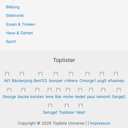
Bildung
Elektronik
Essen & Trinken
Haus & Garten
Sport
Toplister
Ali1
Bäckerjung
Ben123
bumper
chikera
Cmorge1
uug5
efueloep
George
backe
karsten
lena
liba
mohe
riedeli
paul
ramonti
Sergej1
Seroga1
Toplister
Vala1
Copyright © 2026 Topliste Universe | |
Impressum