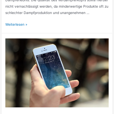
nicht vernachlässigt werden, da minderwertige Produkte oft zu
schlechter Dampfproduktion und unangenehmen …
Der
Weiterlesen »
ultimative
Verdampferkopf
für
Ihre
E-
Zigarette