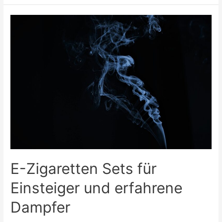
der
Unterschied
zwischen
DSL
und
Internet
über
Glasfaser?
E-Zigaretten Sets für
Einsteiger und erfahrene
Dampfer