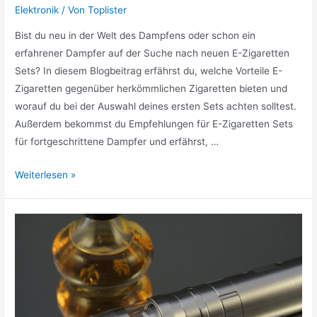
Elektronik
/ Von
Toplister
Bist du neu in der Welt des Dampfens oder schon ein
erfahrener Dampfer auf der Suche nach neuen E-Zigaretten
Sets? In diesem Blogbeitrag erfährst du, welche Vorteile E-
Zigaretten gegenüber herkömmlichen Zigaretten bieten und
worauf du bei der Auswahl deines ersten Sets achten solltest.
Außerdem bekommst du Empfehlungen für E-Zigaretten Sets
für fortgeschrittene Dampfer und erfährst, …
E-
Weiterlesen »
Zigaretten
Sets
für
Einsteiger
und
erfahrene
Dampfer