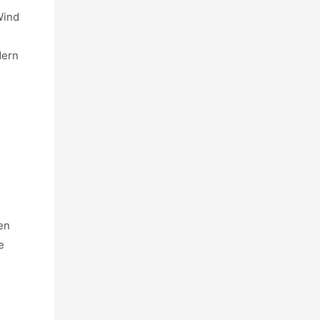
Wind
dern
en
e
d