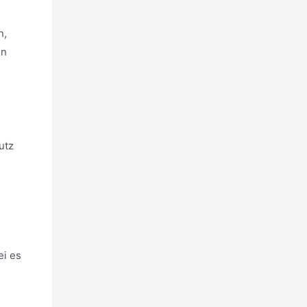
n,
en
utz
ei es