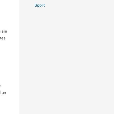
Sport
 sie
tes
e
l an