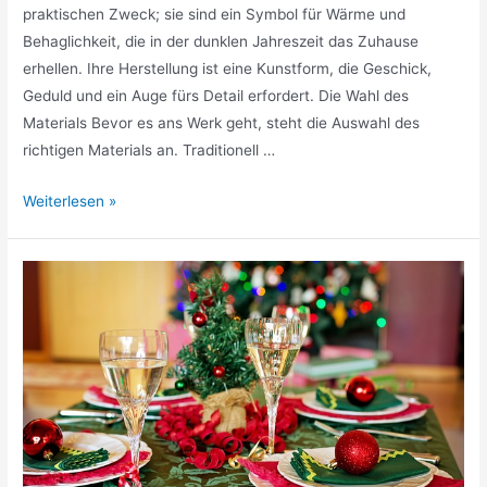
praktischen Zweck; sie sind ein Symbol für Wärme und
Behaglichkeit, die in der dunklen Jahreszeit das Zuhause
erhellen. Ihre Herstellung ist eine Kunstform, die Geschick,
Geduld und ein Auge fürs Detail erfordert. Die Wahl des
Materials Bevor es ans Werk geht, steht die Auswahl des
richtigen Materials an. Traditionell …
Herstellung
Weiterlesen »
traditioneller
skandinavischer
Kerzenständer:
Eine
Handwerkskunst