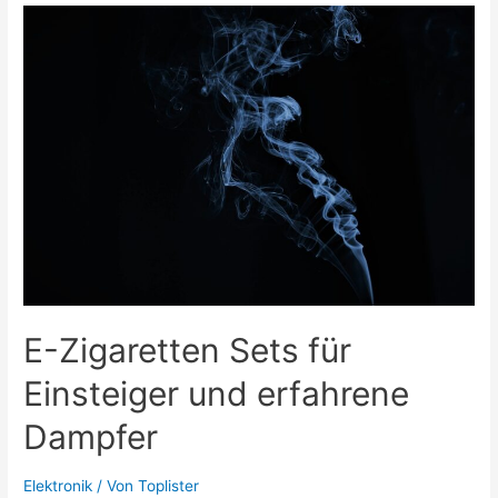
kaufen
bei
The
Hookah
E-Zigaretten Sets für
Einsteiger und erfahrene
Dampfer
Elektronik
/ Von
Toplister