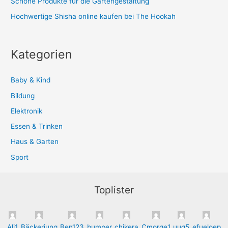
Schöne Produkte für die Gartengestaltung
Hochwertige Shisha online kaufen bei The Hookah
Kategorien
Baby & Kind
Bildung
Elektronik
Essen & Trinken
Haus & Garten
Sport
Toplister
Ali1
Bäckerjung
Ben123
bumper
chikera
Cmorge1
uug5
efueloep