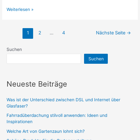
Festliche
Weiterlesen »
Deko-
Stoffe:
Seitennummerierung
Die
1
2
…
4
Nächste Seite
→
der
schönsten
Beiträge
Stoffe
Suchen
für
Suchen
die
Weihnachtsdekoration
Neueste Beiträge
Was ist der Unterschied zwischen DSL und Internet über
Glasfaser?
Fahrradüberdachung stilvoll anwenden: Ideen und
Inspirationen
Welche Art von Gartenzaun lohnt sich?