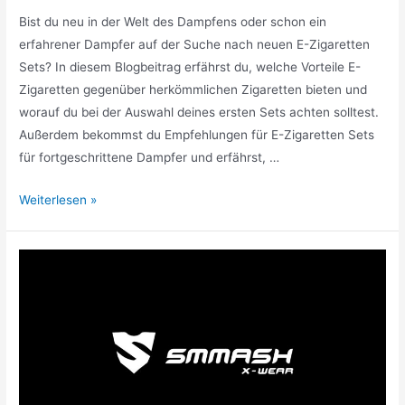
Bist du neu in der Welt des Dampfens oder schon ein
erfahrener Dampfer auf der Suche nach neuen E-Zigaretten
Sets? In diesem Blogbeitrag erfährst du, welche Vorteile E-
Zigaretten gegenüber herkömmlichen Zigaretten bieten und
worauf du bei der Auswahl deines ersten Sets achten solltest.
Außerdem bekommst du Empfehlungen für E-Zigaretten Sets
für fortgeschrittene Dampfer und erfährst, …
E-
Weiterlesen »
Zigaretten
Sets
für
Einsteiger
und
erfahrene
Dampfer