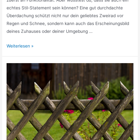
zuerst an Funktionalität. Aber wusstest du, dass sie auch ein
echtes Stil-Statement sein können? Eine gut durchdachte
Überdachung schützt nicht nur dein geliebtes Zweirad vor
Regen und Schnee, sondern kann auch das Erscheinungsbild
deines Zuhauses oder deiner Umgebung …
Fahrradüberdachung
Weiterlesen »
stilvoll
anwenden:
Ideen
und
Inspirationen