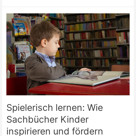
Stretch
in
der
Praxis:
SMMASH
für
aktive
Athleten
Spielerisch lernen: Wie
Sachbücher Kinder
inspirieren und fördern