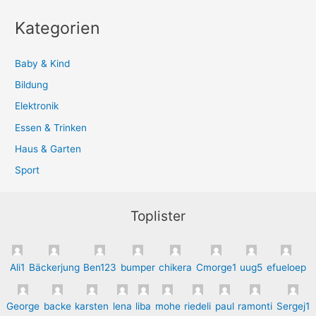
Kategorien
Baby & Kind
Bildung
Elektronik
Essen & Trinken
Haus & Garten
Sport
Toplister
Ali1
Bäckerjung
Ben123
bumper
chikera
Cmorge1
uug5
efueloep
George
backe
karsten
lena
liba
mohe
riedeli
paul
ramonti
Sergej1