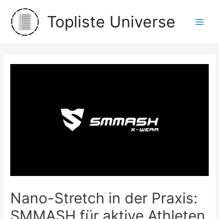
Zum
Topliste Universe
Inhalt
Main
springen
Men
Nano-Stretch in der Praxis:
SMMASH für aktive Athleten