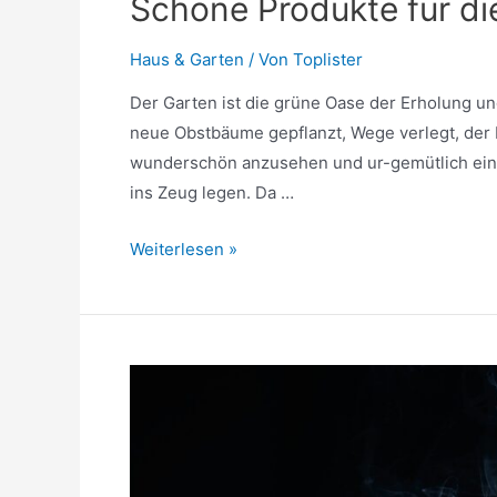
Schöne Produkte für di
Haus & Garten
/ Von
Toplister
Der Garten ist die grüne Oase der Erholung un
neue Obstbäume gepflanzt, Wege verlegt, der 
wunderschön anzusehen und ur-gemütlich einge
ins Zeug legen. Da …
Schöne
Weiterlesen »
Produkte
für
die
Gartengestaltung