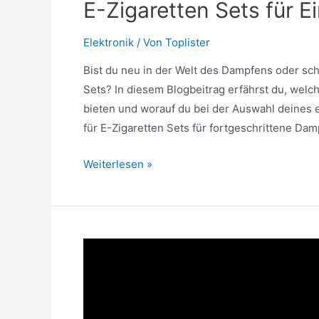
E-Zigaretten Sets für 
Elektronik
/ Von
Toplister
Bist du neu in der Welt des Dampfens oder sc
Sets? In diesem Blogbeitrag erfährst du, wel
bieten und worauf du bei der Auswahl deines
für E-Zigaretten Sets für fortgeschrittene Dam
E-
Weiterlesen »
Zigaretten
Sets
für
Einsteiger
und
erfahrene
Dampfer