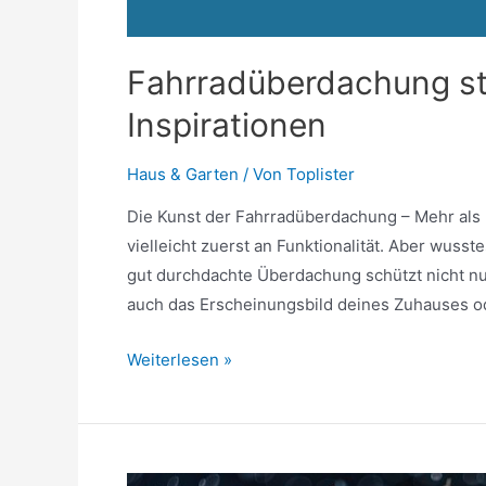
Fahrradüberdachung sti
Inspirationen
Haus & Garten
/ Von
Toplister
Die Kunst der Fahrradüberdachung – Mehr als
vielleicht zuerst an Funktionalität. Aber wusst
gut durchdachte Überdachung schützt nicht n
auch das Erscheinungsbild deines Zuhauses 
Fahrradüberdachung
Weiterlesen »
stilvoll
anwenden:
Ideen
und