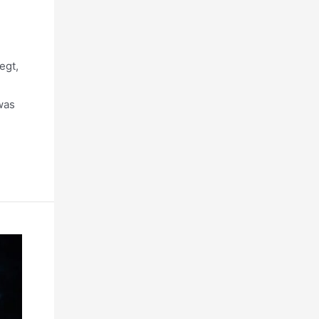
egt,
was