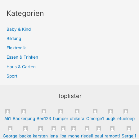
Kategorien
Baby & Kind
Bildung
Elektronik
Essen & Trinken
Haus & Garten
Sport
Toplister
Ali1
Bäckerjung
Ben123
bumper
chikera
Cmorge1
uug5
efueloep
George
backe
karsten
lena
liba
mohe
riedeli
paul
ramonti
Sergej1