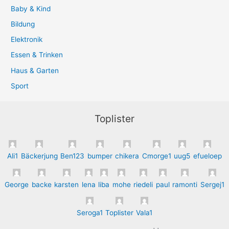
Baby & Kind
Bildung
Elektronik
Essen & Trinken
Haus & Garten
Sport
Toplister
Ali1
Bäckerjung
Ben123
bumper
chikera
Cmorge1
uug5
efueloep
George
backe
karsten
lena
liba
mohe
riedeli
paul
ramonti
Sergej1
Seroga1
Toplister
Vala1