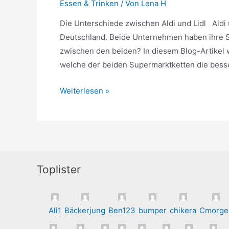
Essen & Trinken
/ Von
Lena H
Die Unterschiede zwischen Aldi und Lidl Aldi 
Deutschland. Beide Unternehmen haben ihre S
zwischen den beiden? In diesem Blog-Artikel 
welche der beiden Supermarktketten die bess
Die
Weiterlesen »
Unterschiede
zwischen
Aldi
und
Lidl
Toplister
Ali1
Bäckerjung
Ben123
bumper
chikera
Cmorge