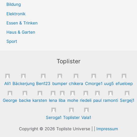
Bildung
Elektronik
Essen & Trinken
Haus & Garten
Sport
Toplister
Ali1
Bäckerjung
Ben123
bumper
chikera
Cmorge1
uug5
efueloep
George
backe
karsten
lena
liba
mohe
riedeli
paul
ramonti
Sergej1
Seroga1
Toplister
Vala1
Copyright © 2026 Topliste Universe | |
Impressum